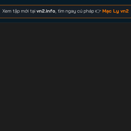
Xem tập mới tại
vn2.info
, tìm ngay cú pháp 👉
Mạc Ly vn2