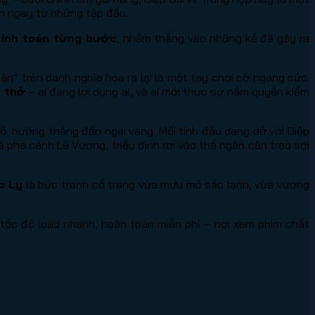
ch ngay từ những tập đầu.
tính toán từng bước
, nhắm thẳng vào những kẻ đã gây ra
n” trên danh nghĩa hóa ra lại là một tay chơi cờ ngang sức.
t thở
– ai đang lợi dụng ai, và ai mới thực sự nắm quyền kiểm
, hướng thẳng đến ngai vàng. Mối tình đầu dang dở với Diệp
phe cánh Lê Vương, triều đình rơi vào thế ngàn cân treo sợi
c Ly
là bức tranh cổ trang vừa mưu mô sắc lạnh, vừa vương
tốc độ load nhanh, hoàn toàn miễn phí – nơi xem phim chất