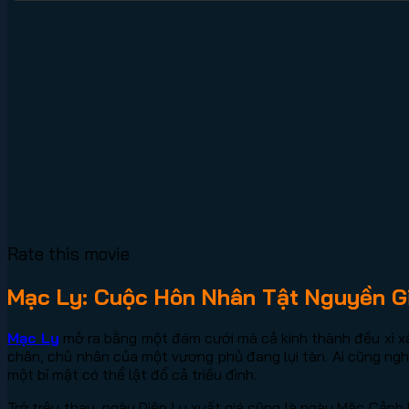
Rate this movie
Mạc Ly: Cuộc Hôn Nhân Tật Nguyền G
Mạc Ly
mở ra bằng một đám cưới mà cả kinh thành đều xì xà
chân, chủ nhân của một vương phủ đang lụi tàn. Ai cũng nghĩ
một bí mật có thể lật đổ cả triều đình.
Trớ trêu thay, ngày Diệp Ly xuất giá cũng là ngày Mặc Cảnh