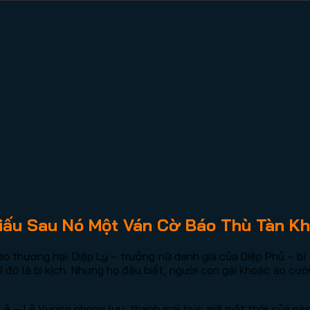
iấu Sau Nó Một Ván Cờ Báo Thù Tàn K
o thương hại: Diệp Ly – trưởng nữ danh giá của Diệp Phủ – bị
 đó là bi kịch. Nhưng họ đâu biết, người con gái khoác áo cưới
 Lê – Lê Vương phong lưu, thanh mai trúc mã một thời của nàn