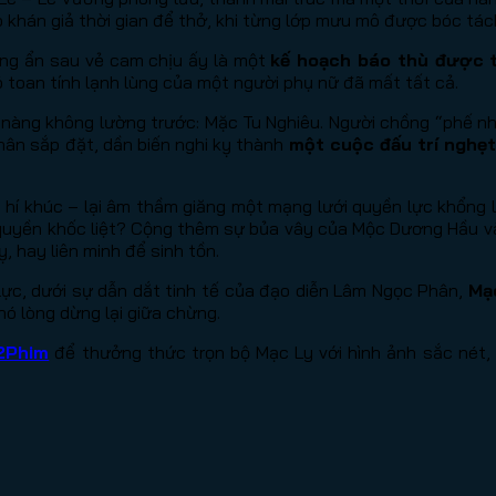
 khán giả thời gian để thở, khi từng lớp mưu mô được bóc tá
hưng ẩn sau vẻ cam chịu ấy là một
kế hoạch báo thù được 
 toan tính lạnh lùng của một người phụ nữ đã mất tất cả.
 nàng không lường trước: Mặc Tu Nghiêu. Người chồng “phế nhâ
hân sắp đặt, dần biến nghi kỵ thành
một cuộc đấu trí nghẹ
hí khúc – lại âm thầm giăng một mạng lưới quyền lực khổng lồ
g quyền khốc liệt? Cộng thêm sự bủa vây của Mộc Dương Hầu và 
, hay liên minh để sinh tồn.
lực, dưới sự dẫn dắt tinh tế của đạo diễn Lâm Ngọc Phân,
Mạ
ó lòng dừng lại giữa chừng.
2Phim
để thưởng thức trọn bộ Mạc Ly với hình ảnh sắc nét, 