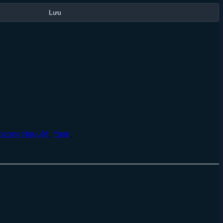
Lưu
rương Nguyệt
,
Yann
,