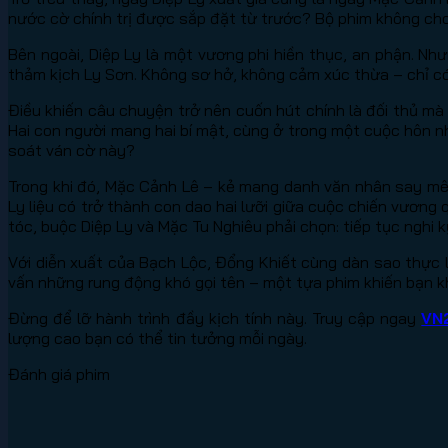
nước cờ chính trị được sắp đặt từ trước? Bộ phim không cho
Bên ngoài, Diệp Ly là một vương phi hiền thục, an phận. N
thảm kịch Ly Sơn. Không sơ hở, không cảm xúc thừa – chỉ có
Điều khiến câu chuyện trở nên cuốn hút chính là đối thủ mà
Hai con người mang hai bí mật, cùng ở trong một cuộc hôn n
soát ván cờ này?
Trong khi đó, Mặc Cảnh Lê – kẻ mang danh văn nhân say mê 
Ly liệu có trở thành con dao hai lưỡi giữa cuộc chiến vươn
tóc, buộc Diệp Ly và Mặc Tu Nghiêu phải chọn: tiếp tục nghi kỵ
Với diễn xuất của Bạch Lộc, Đổng Khiết cùng dàn sao thực 
vấn những rung động khó gọi tên – một tựa phim khiến bạn kh
Đừng để lỡ hành trình đầy kịch tính này. Truy cập ngay
VN
lượng cao bạn có thể tin tưởng mỗi ngày.
Đánh giá phim