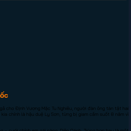
hốc
 gả cho Định Vương Mặc Tu Nghiêu, người đàn ông tàn tật hai
 kia chính là hậu duệ Ly Sơn, từng bị giam cầm suốt 8 năm vì
g – cưới chính em gái nàng, Diệp Oánh. Trùng hợp hay là một