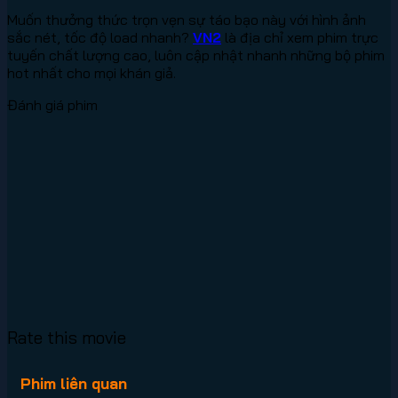
Muốn thưởng thức trọn vẹn sự táo bạo này với hình ảnh
sắc nét, tốc độ load nhanh?
VN2
là địa chỉ xem phim trực
tuyến chất lượng cao, luôn cập nhật nhanh những bộ phim
hot nhất cho mọi khán giả.
Đánh giá phim
Rate this movie
Phim liên quan