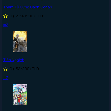
Thám Tử Lừng Danh Conan
0
(1209/1500)
FHD
#2
Tiên Nghịch
0
(152/200)
FHD
#3