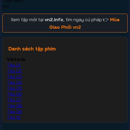
Lượt xem:
310
Xem tập mới tại
vn2.info
, tìm ngay cú pháp 👉
Mùa
Giao Phối vn2
Danh sách tập phim
Vietsub
Tập 01
Tập 02
Tập 03
Tập 04
Tập 05
Tập 06
Tập 07
Tập 08
Tập 09
Tập 10