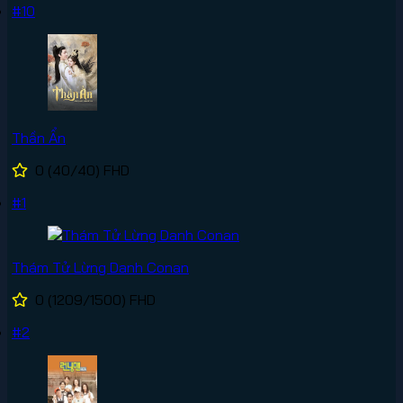
#10
Thần Ẩn
0
(40/40)
FHD
#1
Thám Tử Lừng Danh Conan
0
(1209/1500)
FHD
#2