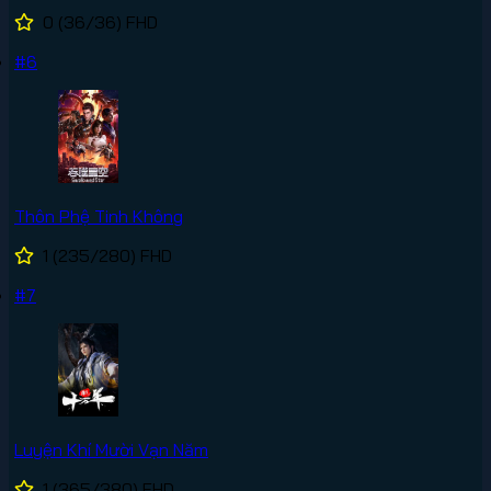
0
(36/36)
FHD
#6
Thôn Phệ Tinh Không
1
(235/280)
FHD
#7
Luyện Khí Mười Vạn Năm
1
(365/380)
FHD