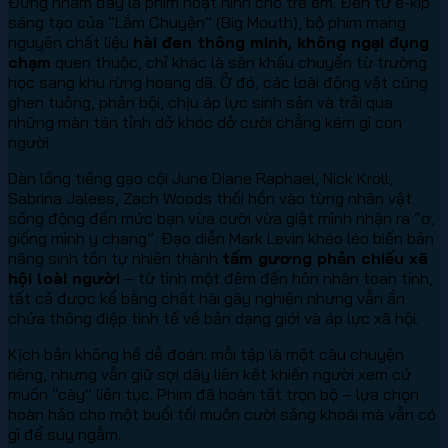
Đừng nhầm đây là phim hoạt hình cho trẻ em. Đến từ ê-kíp
sáng tạo của “Lắm Chuyện” (Big Mouth), bộ phim mang
nguyên chất liệu
hài đen thông minh, không ngại đụng
chạm
quen thuộc, chỉ khác là sân khấu chuyển từ trường
học sang khu rừng hoang dã. Ở đó, các loài động vật cũng
ghen tuông, phản bội, chịu áp lực sinh sản và trải qua
những màn tán tỉnh dở khóc dở cười chẳng kém gì con
người.
Dàn lồng tiếng gạo cội June Diane Raphael, Nick Kroll,
Sabrina Jalees, Zach Woods thổi hồn vào từng nhân vật
sống động đến mức bạn vừa cười vừa giật mình nhận ra “ơ,
giống mình y chang”. Đạo diễn Mark Levin khéo léo biến bản
năng sinh tồn tự nhiên thành
tấm gương phản chiếu xã
hội loài người
– từ tình một đêm đến hôn nhân toan tính,
tất cả được kể bằng chất hài gây nghiện nhưng vẫn ẩn
chứa thông điệp tinh tế về bản dạng giới và áp lực xã hội.
Kịch bản không hề dễ đoán: mỗi tập là một câu chuyện
riêng, nhưng vẫn giữ sợi dây liên kết khiến người xem cứ
muốn “cày” liên tục. Phim đã hoàn tất trọn bộ – lựa chọn
hoàn hảo cho một buổi tối muốn cười sảng khoái mà vẫn có
gì để suy ngẫm.