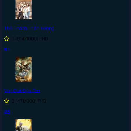
Thử Thách Thần Tượng
0
(814/1000)
FHD
#4
Vạn Giới Độc Tôn
0
(471/800)
FHD
#5