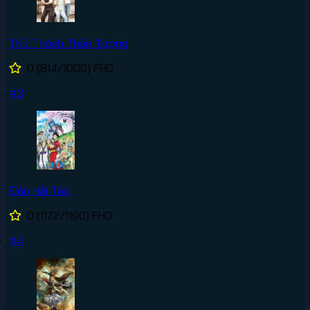
Thử Thách Thần Tượng
0
(814/1000)
FHD
#3
Đảo Hải Tặc
0
(1172/1190)
FHD
#4