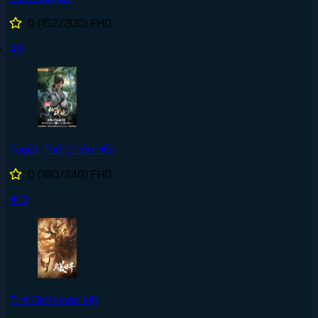
0
(152/200)
FHD
#9
Tuyệt Thế Chiến Hồn
0
(180/240)
FHD
#10
Thế Giới Hoàn Mỹ