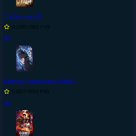
Thế Giới Hoàn Mỹ
0
(280/280)
FHD
#8
Đấu Phá Thương Khung (Phần 5)
0
(207/500)
FHD
#9