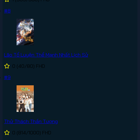
#8
Lão Tổ Luyện Thể Mạnh Nhất Lịch Sử
0
(40/80)
FHD
#9
Thử Thách Thần Tượng
0
(814/1000)
FHD