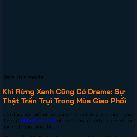
Rate this movie
Khi Rừng Xanh Cũng Có Drama: Sự
Thật Trần Trụi Trong Mùa Giao Phối
Nếu động vật biết nói, chúng sẽ than thở gì về chuyện yêu
đương?
Mùa Giao Phối
chính là câu trả lời hài hước và táo
bạo nhất bạn từng thấy.