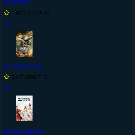
Đảo Hải Tặc
0
(1172/1190)
FHD
#4
Vạn Giới Độc Tôn
0
(471/800)
FHD
#5
Thư Sinh Xinh Đẹp