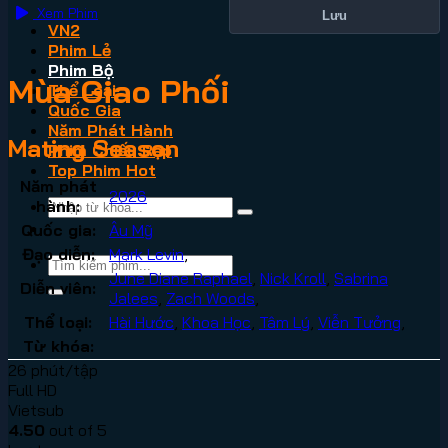
Xem Phim
Lưu
VN2
Phim Lẻ
Phim Bộ
Mùa Giao Phối
Thể Loại
Quốc Gia
Năm Phát Hành
Mating Season
Phim Chiếu Rạp
Top Phim Hot
Năm phát
2026
hành:
Quốc gia:
Âu Mỹ
Đạo diễn:
Mark Levin
,
June Diane Raphael
,
Nick Kroll
,
Sabrina
Diễn viên:
Jalees
,
Zach Woods
,
Thể loại:
Hài Hước
,
Khoa Học
,
Tâm Lý
,
Viễn Tưởng
,
Từ khóa:
26 phút/tập
Full HD
Vietsub
4.50
out of 5