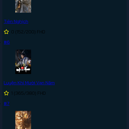
Tiên Nghịch
0
(152/200)
FHD
#6
Luyện Khí Mười Vạn Năm
1
(365/380)
FHD
#7