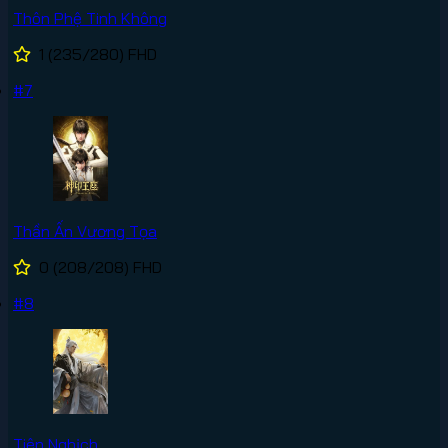
Thôn Phệ Tinh Không
1
(235/280)
FHD
#7
Thần Ấn Vương Tọa
0
(208/208)
FHD
#8
Tiên Nghịch