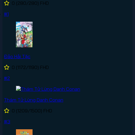
0
(280/280)
FHD
#1
Đảo Hải Tặc
0
(1172/1190)
FHD
#2
Thám Tử Lừng Danh Conan
0
(1209/1500)
FHD
#3