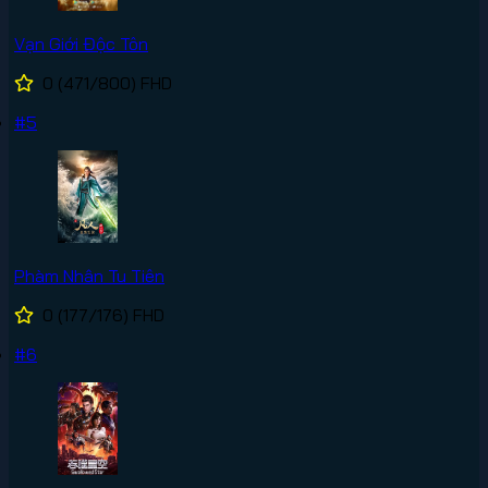
Vạn Giới Độc Tôn
0
(471/800)
FHD
#5
Phàm Nhân Tu Tiên
0
(177/176)
FHD
#6