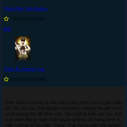
Thôn Phệ Tinh Không
1
(235/280)
FHD
#10
Thần Ấn Vương Tọa
0
(208/208)
FHD
Phim VN2 (vn2.info) là nền tảng xem phim trực tuyến miễn
phí, tốc độ cao. Trải nghiệm kho phim vietsub thuyết minh
chất lượng HD/4K đỉnh cao. Tận hưởng trọn vẹn các thể
loại hành động, ngôn tình xuyên không, cổ trang, kinh dị,
viễn tưởng từ Mỹ, Hàn, Trung, Thái. Mang đến trải nghiệm