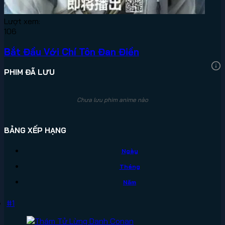
Lượt xem:
106
Bắt Đầu Với Chí Tôn Đan Điền
PHIM ĐÃ LƯU
Chưa lưu phim anime nào
BẢNG XẾP HẠNG
Ngày
Tháng
Năm
#1