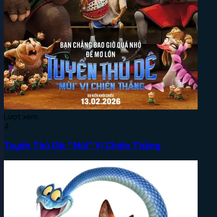
Lượt xem:
4
Tuyển Thủ Dê: “Mùi” Vị Chiến Thắng