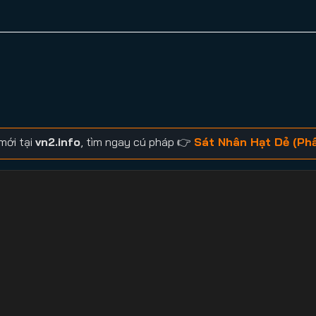
mới tại
vn2.info
, tìm ngay cú pháp 👉
Sát Nhân Hạt Dẻ (Phầ