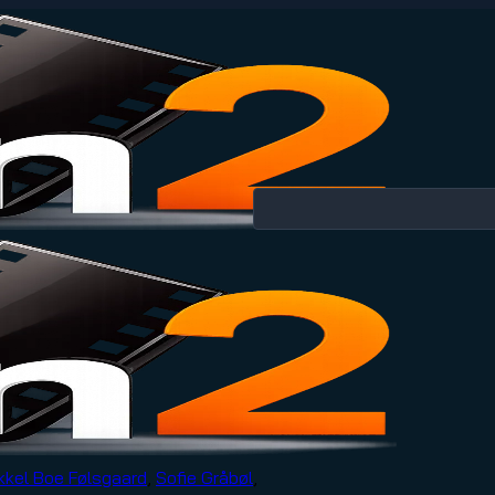
kkel Boe Følsgaard
,
Sofie Gråbøl
,