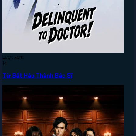
Lượt xem:
14
Từ Bất Hảo Thành Bác Sĩ