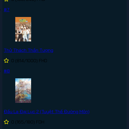
#7
Thử Thách Thần Tượng
0
(814/1000)
FHD
#8
Đấu La Đại Lục 2 (Tuyệt Thế Đường Môn)
0
(165/180)
FDH