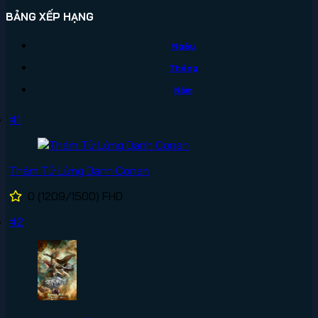
BẢNG XẾP HẠNG
Ngày
Tháng
Năm
#1
Thám Tử Lừng Danh Conan
0
(1209/1500)
FHD
#2