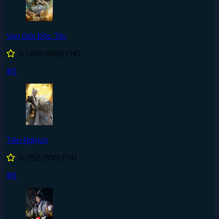
Vạn Giới Độc Tôn
0
(469/800)
FHD
#5
Tiên Nghịch
0
(152/200)
FHD
#6