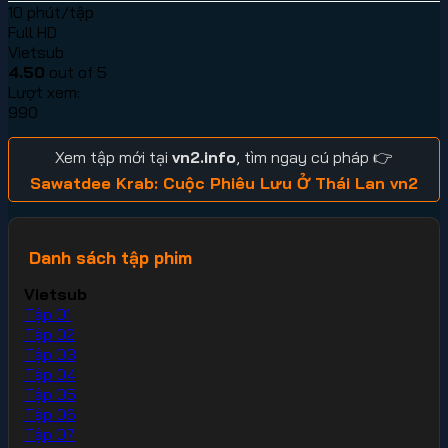
10 phút/tập
Full HD
Vietsub
4.50
out of 5
Lượt xem:
990
Xem tập mới tại
vn2.info
, tìm ngay cú pháp 👉
Sawatdee Krab: Cuộc Phiêu Lưu Ở Thái Lan vn2
Danh sách tập phim
Vietsub
Tập 01
Tập 02
Tập 03
Tập 04
Tập 05
Tập 06
Tập 07