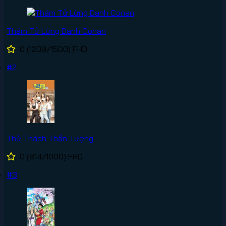
Thám Tử Lừng Danh Conan
0
(1209/1500)
FHD
#2
Thử Thách Thần Tượng
0
(814/1000)
FHD
#3