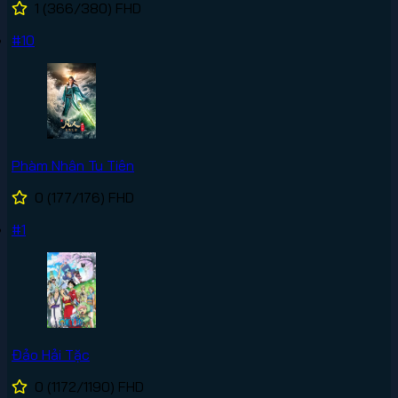
1
(366/380)
FHD
#10
Phàm Nhân Tu Tiên
0
(177/176)
FHD
#1
Đảo Hải Tặc
0
(1172/1190)
FHD