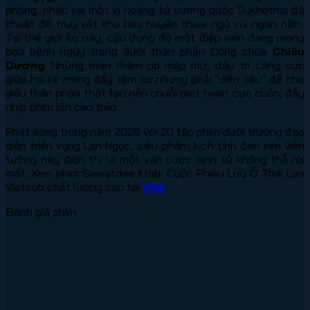
phỏng, nhập vai một vị hoàng tử vương quốc Sukhothai đã
khuất để truy vết kho báu huyền thoại ngủ vùi ngàn năm.
Tại thế giới ảo này, cậu đụng độ một điệp viên đang mang
bạo bệnh ngụy trang dưới thân phận Công chúa
Chiêu
Dương
. Những màn thăm dò mập mờ, đấu trí căng cực
giữa hai kẻ mang đầy tâm cơ nhưng phải “diễn sâu” để che
giấu thân phận thật tạo nên chuỗi plot twist cực cuốn, đẩy
nhịp phim lên cao trào.
Phát sóng trong năm 2026 với 20 tập phim dưới trướng đạo
diễn triển vọng Lan Ngọc, siêu phẩm kịch tính đan xen viễn
tưởng này đích thị là một ván cược sinh tử không thể rời
mắt. Xem phim Sawatdee Krab: Cuộc Phiêu Lưu Ở Thái Lan
Vietsub chất lượng cao tại
VN2
.
Đánh giá phim