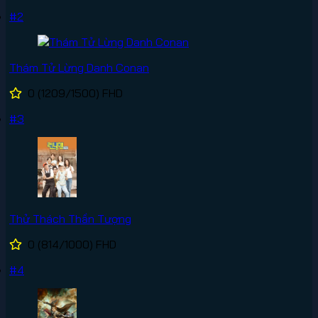
#2
Thám Tử Lừng Danh Conan
0
(1209/1500)
FHD
#3
Thử Thách Thần Tượng
0
(814/1000)
FHD
#4