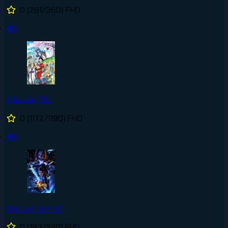
0
(281/360)
FHD
#5
Đảo Hải Tặc
0
(1172/1190)
FHD
#6
Đại Lục Linh Võ
0
(193/240)
FHD