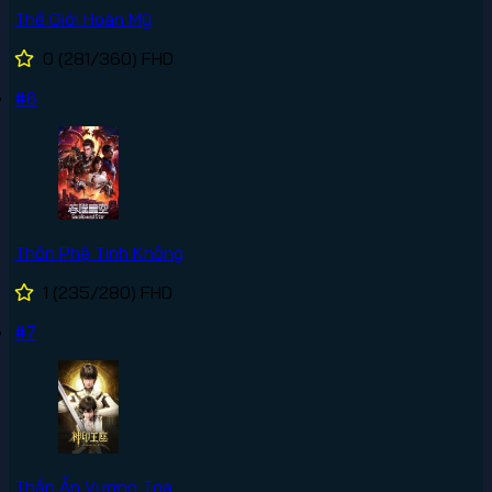
Thế Giới Hoàn Mỹ
0
(281/360)
FHD
#6
Thôn Phệ Tinh Không
1
(235/280)
FHD
#7
Thần Ấn Vương Tọa