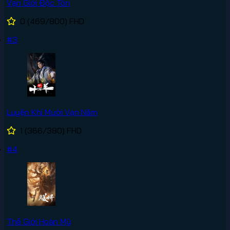
Vạn Giới Độc Tôn
0
(469/800)
FHD
#3
Luyện Khí Mười Vạn Năm
1
(366/380)
FHD
#4
Thế Giới Hoàn Mỹ