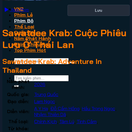
VN2
Xem Phim
Lưu
Phim Lẻ
Phim Bộ
Thể Loại
Sawatdee Krab: Cuộc Phiêu
Quốc Gia
Năm Phát Hành
Lưu Ở Thái Lan
Phim Chiếu Rạp
Top Phim Hot
Sawatdee Krab: Adventure In
Thailand
Năm phát
2026
hành:
Quốc gia:
Trung Quốc
Đạo diễn:
Lam Ngọc
,
A Y Hạ
,
Đỗ Cẩm Hồng
,
Hầu Trọng Ngọc
,
Diễn viên:
Nhậm Thiên Dã
,
Thể loại:
Chính Kịch
,
Tâm Lý
,
Tình Cảm
,
Từ khóa: