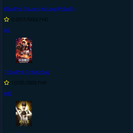
Đấu Phá Thương Khung (Phần 5)
0
(207/500)
FHD
#9
Thôn Phệ Tinh Không
1
(235/280)
FHD
#10