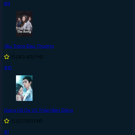
#9
Yêu Trong Đau Thương
0
(40/40)
FHD
#10
Giang Hồ Dạ Vũ Thập Niên Đăng
0
(37/37)
FHD
#1