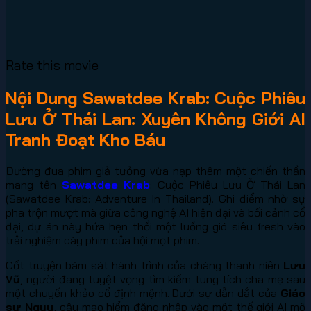
Rate this movie
Nội Dung Sawatdee Krab: Cuộc Phiêu
Lưu Ở Thái Lan: Xuyên Không Giới AI
Tranh Đoạt Kho Báu
Đường đua phim giả tưởng vừa nạp thêm một chiến thần
mang tên
Sawatdee Krab
: Cuộc Phiêu Lưu Ở Thái Lan
(Sawatdee Krab: Adventure In Thailand). Ghi điểm nhờ sự
pha trộn mượt mà giữa công nghệ AI hiện đại và bối cảnh cổ
đại, dự án này hứa hẹn thổi một luồng gió siêu fresh vào
trải nghiệm cày phim của hội mọt phim.
Cốt truyện bám sát hành trình của chàng thanh niên
Lưu
Vũ
, người đang tuyệt vọng tìm kiếm tung tích cha mẹ sau
một chuyến khảo cổ định mệnh. Dưới sự dẫn dắt của
Giáo
sư Ngụy
, cậu mạo hiểm đăng nhập vào một thế giới AI mô