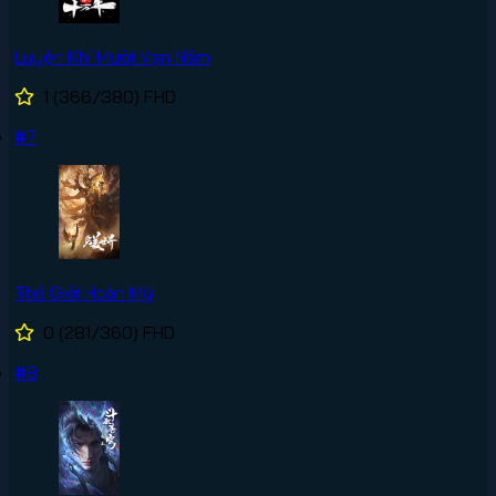
Luyện Khí Mười Vạn Năm
1
(366/380)
FHD
#7
Thế Giới Hoàn Mỹ
0
(281/360)
FHD
#8