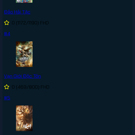
Đảo Hải Tặc
0
(1172/1190)
FHD
#4
Vạn Giới Độc Tôn
0
(469/800)
FHD
#5