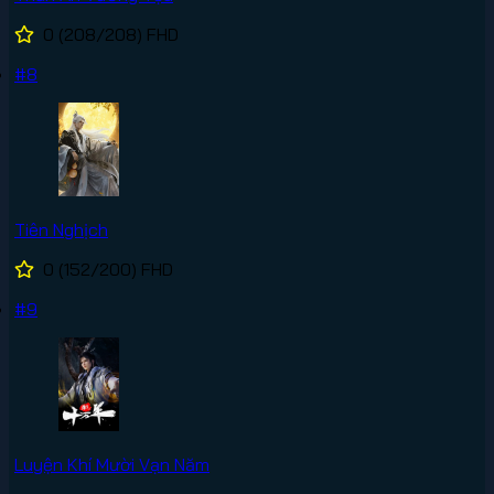
0
(208/208)
FHD
#8
Tiên Nghịch
0
(152/200)
FHD
#9
Luyện Khí Mười Vạn Năm