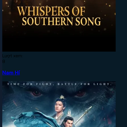
Lượt xem:
8
Nam Hí