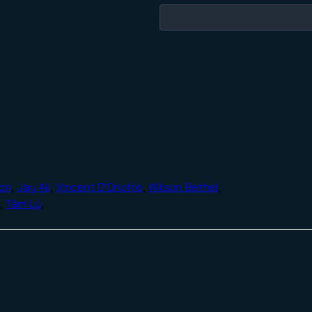
on
,
Jay Ali
,
Vincent D'Onofrio
,
Wilson Bethel
,
,
Tâm Lý
,