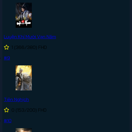
Luyện Khí Mười Vạn Năm
1
(366/380)
FHD
#9
Tiên Nghịch
0
(153/200)
FHD
#10