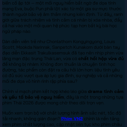
biến cố ập tới — một mối nguy hiểm bất ngờ đe dọa tính
mạng Eva, buộc Pun phải lột xác từ một gia sư mực thước
thành người bảo vệ âm thầm nhưng kiên định. Từ đây, ranh
giới giữa trách nhiệm và tình cảm cá nhân bị xóa nhòa, đẩy
cả hai vào một mối quan hệ phức tạp hơn bất kỳ bài học
ngữ pháp nào.
Dàn diễn viên trẻ như Chonlathorn Kongyingyong, Louis
Scott, Mookda Narinrak, Sanpetch Kunakorn dưới bàn tay
đạo diễn Ekkasit Trakulkasemsuk đã tạo nên nhịp phim vừa
lãng mạn đặc trưng Thái Lan, vừa có
chất hồi hộp vừa đủ
để không bị nhàm. Không đơn thuần là chuyện tình học
đường, tác phẩm còn đặt ra câu hỏi lớn hơn: liệu tình yêu
có đủ sức vượt qua áp lực gia đình, sự nghiệp và cả những
mối đe dọa vô hình rình rập phía sau?
Chính vì mạch phim kết hợp khéo léo giữa
drama tình cảm
và yếu tố bảo vệ nguy hiểm
, đây là một trong những tựa
phim Thái 2026 được mong chờ theo dõi trọn vẹn.
Muốn xem trọn bộ với chất lượng hình ảnh sắc nét, tốc độ
tải nhanh, không gián đoạn?
Phim VN2
chính là nền tảng
xem phim chất lượng cao, cập nhật liên tục kho phim châu