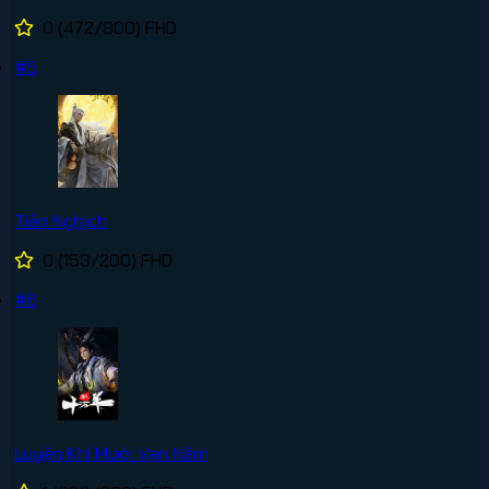
0
(472/800)
FHD
#5
Tiên Nghịch
0
(153/200)
FHD
#6
Luyện Khí Mười Vạn Năm