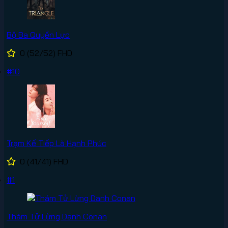
Bộ Ba Quyền Lực
0
(52/52)
FHD
#10
Trạm Kế Tiếp Là Hạnh Phúc
0
(41/41)
FHD
#1
Thám Tử Lừng Danh Conan