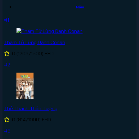
Năm
#1
Thám Tử Lừng Danh Conan
0
(1209/1500)
FHD
#2
Thử Thách Thần Tượng
0
(814/1000)
FHD
#3