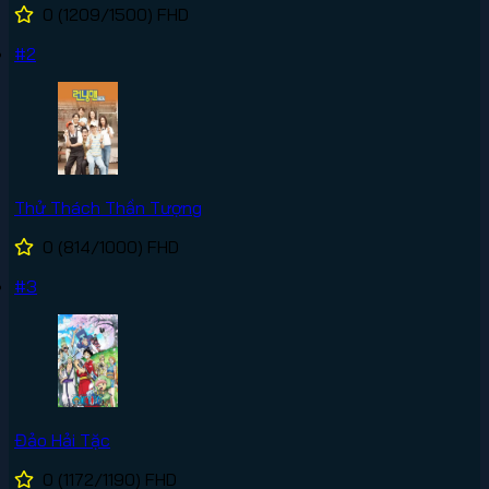
0
(1209/1500)
FHD
#2
Thử Thách Thần Tượng
0
(814/1000)
FHD
#3
Đảo Hải Tặc
0
(1172/1190)
FHD