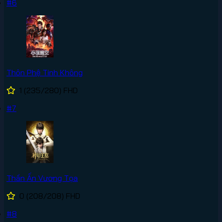
#6
Thôn Phệ Tinh Không
1
(235/280)
FHD
#7
Thần Ấn Vương Tọa
0
(208/208)
FHD
#8