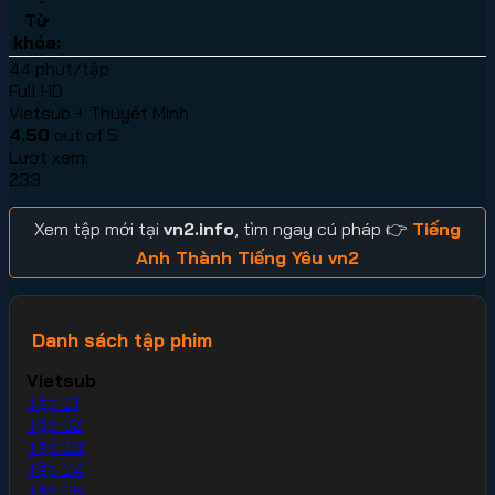
Từ
khóa:
44 phút/tập
Full HD
Vietsub + Thuyết Minh
4.50
out of 5
Lượt xem:
233
Xem tập mới tại
vn2.info
, tìm ngay cú pháp 👉
Tiếng
Anh Thành Tiếng Yêu vn2
Danh sách tập phim
Vietsub
Tập 01
Tập 02
Tập 03
Tập 04
Tập 05