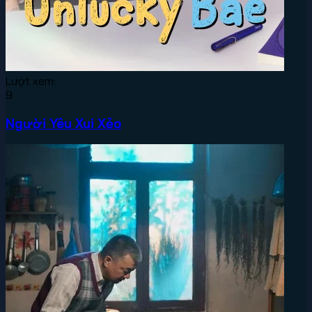
Lượt xem:
9
Người Yêu Xui Xẻo