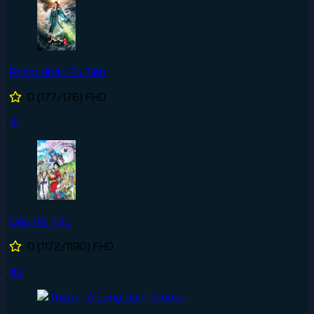
Phàm Nhân Tu Tiên
0
(177/176)
FHD
#1
Đảo Hải Tặc
0
(1172/1190)
FHD
#2