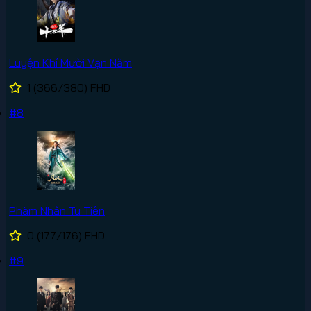
Luyện Khí Mười Vạn Năm
1
(366/380)
FHD
#8
Phàm Nhân Tu Tiên
0
(177/176)
FHD
#9