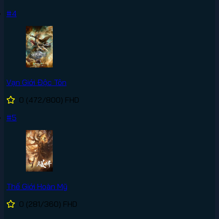
#4
Vạn Giới Độc Tôn
0
(472/800)
FHD
#5
Thế Giới Hoàn Mỹ
0
(281/360)
FHD