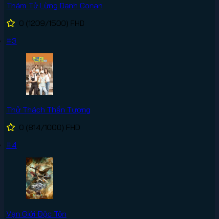
Thám Tử Lừng Danh Conan
0
(1209/1500)
FHD
#3
Thử Thách Thần Tượng
0
(814/1000)
FHD
#4
Vạn Giới Độc Tôn