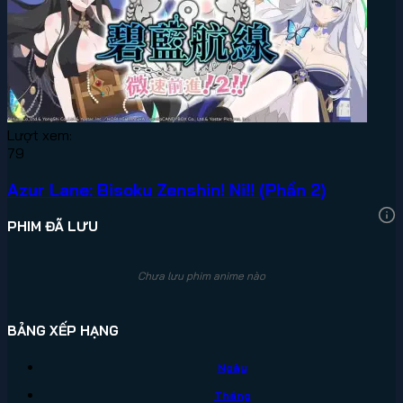
Lượt xem:
79
Azur Lane: Bisoku Zenshin! Ni!! (Phần 2)
PHIM ĐÃ LƯU
Chưa lưu phim anime nào
BẢNG XẾP HẠNG
Ngày
Tháng