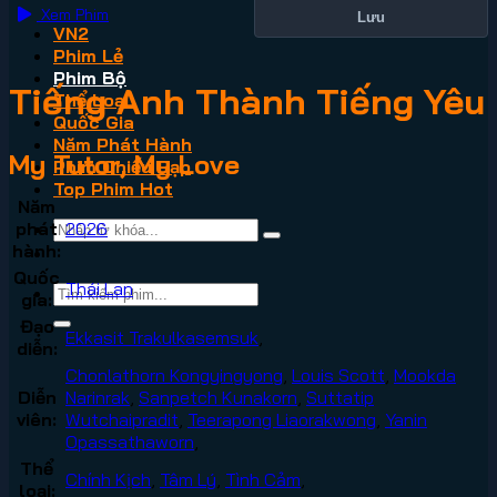
Xem Phim
Lưu
VN2
Phim Lẻ
Phim Bộ
Tiếng Anh Thành Tiếng Yêu
Thể Loại
Quốc Gia
Năm Phát Hành
My Tutor, My Love
Phim Chiếu Rạp
Top Phim Hot
Năm
phát
2026
hành:
Quốc
Thái Lan
gia:
Đạo
Ekkasit Trakulkasemsuk
,
diễn:
Chonlathorn Kongyingyong
,
Louis Scott
,
Mookda
Diễn
Narinrak
,
Sanpetch Kunakorn
,
Suttatip
viên:
Wutchaipradit
,
Teerapong Liaorakwong
,
Yanin
Opassathaworn
,
Thể
Chính Kịch
,
Tâm Lý
,
Tình Cảm
,
loại: