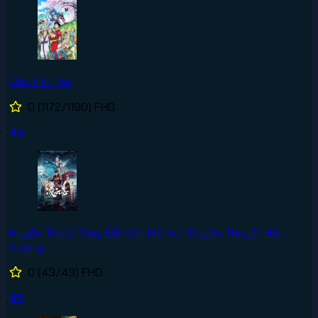
Đảo Hải Tặc
0
(1172/1190)
FHD
#4
Huyền Thoại Thay Đổi Vận Mệnh / Truyền Thuyết Hầu
Vương
0
(43/43)
FHD
#5