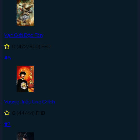
Vạn Giới Độc Tôn
0
(472/800)
FHD
#6
Vương Triều Ung Chính
0
(44/44)
FHD
#7