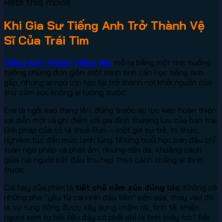
Rate this movie
Khi Gia Sư Tiếng Anh Trở Thành Vệ
Sĩ Của Trái Tim
Tiếng Anh Thành Tiếng Yêu
mở ra bằng một tình huống
tưởng chừng đơn giản: một minh tinh cần học tiếng Anh
gấp, nhưng ai ngờ lớp học lại trở thành nơi khởi nguồn của
thứ cảm xúc không ai lường trước.
Eva là ngôi sao đang lên, đứng trước áp lực kép: hoàn thiện
vai diễn mới và ghi điểm với gia đình thượng lưu của bạn trai.
Giải pháp của cô là thuê Pun — một gia sư trẻ, tri thức,
nghiêm túc đến mức lạnh lùng. Những buổi học ban đầu chỉ
toàn ngữ pháp và phát âm, nhưng dần dà, khoảng cách
giữa hai người bắt đầu thu hẹp theo cách chẳng ai định
trước.
Cái hay của phim là
tiết chế cảm xúc đúng lúc
. Không có
những pha “yêu từ cái nhìn đầu tiên” sến súa, thay vào đó
là sự rung động được xây dựng chậm rãi, tinh tế, khiến
người xem tự hỏi: liệu đây có phải chỉ là tình thầy trò? Rồi