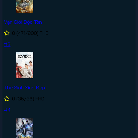
Vạn Giới Độc Tôn
0
(471/800)
FHD
#3
Thư Sinh Xinh Đẹp
0
(36/36)
FHD
#4