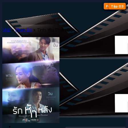
Bỏ
Full movie
Full movie
Full movie
Full movie
Tập 05
Tập 03
Tập 02
Tập 15
qua
nội
dung
VN2
»
Phim Bộ
»
Tình Yêu Phản Bội