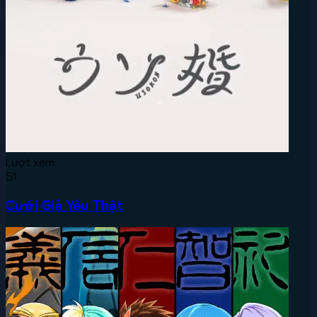
Lượt xem:
51
Cưới Giả Yêu Thật