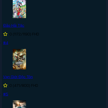
Đảo Hải Tặc
0
(1172/1190)
FHD
#4
Vạn Giới Độc Tôn
0
(471/800)
FHD
#5