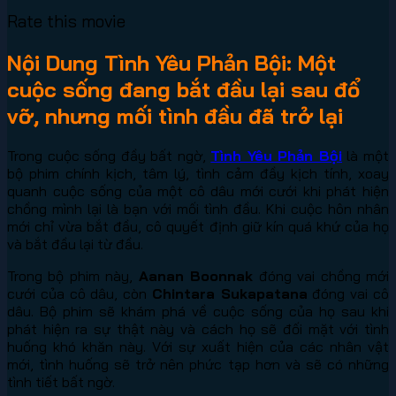
Rate this movie
Nội Dung Tình Yêu Phản Bội: Một
cuộc sống đang bắt đầu lại sau đổ
vỡ, nhưng mối tình đầu đã trở lại
Trong cuộc sống đầy bất ngờ,
Tình Yêu Phản Bội
là một
bộ phim chính kịch, tâm lý, tình cảm đầy kịch tính, xoay
quanh cuộc sống của một cô dâu mới cưới khi phát hiện
chồng mình lại là bạn với mối tình đầu. Khi cuộc hôn nhân
mới chỉ vừa bắt đầu, cô quyết định giữ kín quá khứ của họ
và bắt đầu lại từ đầu.
Trong bộ phim này,
Aanan Boonnak
đóng vai chồng mới
cưới của cô dâu, còn
Chintara Sukapatana
đóng vai cô
dâu. Bộ phim sẽ khám phá về cuộc sống của họ sau khi
phát hiện ra sự thật này và cách họ sẽ đối mặt với tình
huống khó khăn này. Với sự xuất hiện của các nhân vật
mới, tình huống sẽ trở nên phức tạp hơn và sẽ có những
tình tiết bất ngờ.