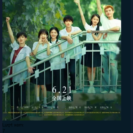
Lượt xem:
7