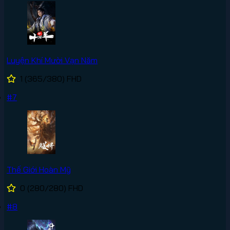
Luyện Khí Mười Vạn Năm
1
(365/380)
FHD
#7
Thế Giới Hoàn Mỹ
0
(280/280)
FHD
#8