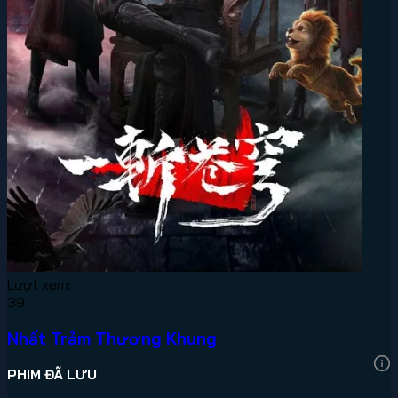
Lượt xem:
39
Nhất Trảm Thương Khung
PHIM ĐÃ LƯU