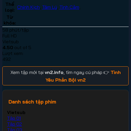
Thể
Chính Kịch
,
Tâm Lý
,
Tình Cảm
,
loại:
Từ
khóa:
58 phút/tập
Full HD
Vietsub
4.50
out of 5
Lượt xem:
492
Xem tập mới tại
vn2.info
, tìm ngay cú pháp 👉
Tình
Yêu Phản Bội vn2
Danh sách tập phim
Vietsub
Tập 01
Tập 02
Tập 03