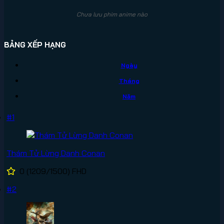
Chưa lưu phim anime nào
BẢNG XẾP HẠNG
Ngày
Tháng
Năm
#1
Thám Tử Lừng Danh Conan
0
(1209/1500)
FHD
#2