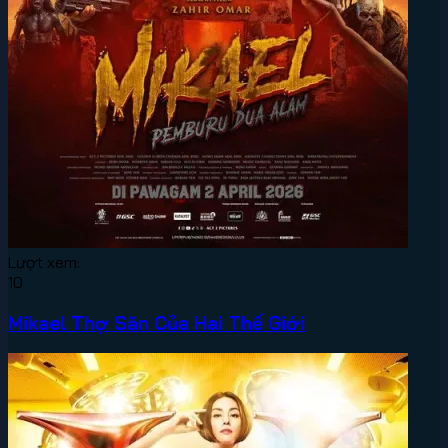
Lượt xem:
10
Mikael Thợ Săn Của Hai Thế Giới