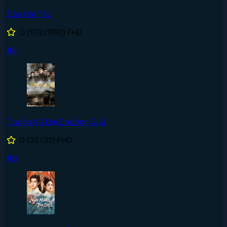
Đảo Hải Tặc
0
(1172/1190)
FHD
#7
Truyền Kỳ Đại Chưởng Quỹ
0
(32/32)
FHD
#8