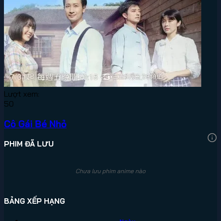
Lượt xem:
50
Cô Gái Bé Nhỏ
PHIM ĐÃ LƯU
Chưa lưu phim anime nào
BẢNG XẾP HẠNG