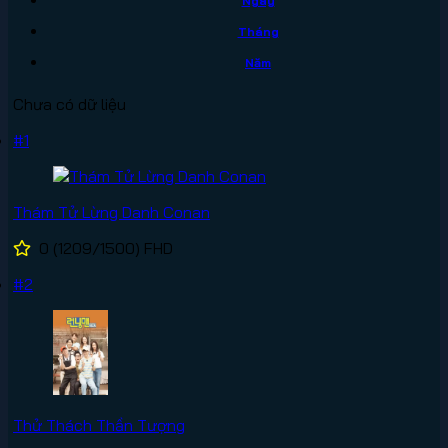
Ngày
Tháng
Năm
Chưa có dữ liệu
#1
Thám Tử Lừng Danh Conan
0
(1209/1500)
FHD
#2
Thử Thách Thần Tượng