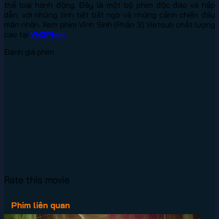
thể loại hành động. Đây là một bộ phim độc đáo và hấp
dẫn, với những tình tiết bất ngờ và những cảnh chiến đấu
mãn nhãn. Xem phim Vĩnh Sinh (Phần 3) Vietsub chất lượng
cao tại
VN2Phim
.
Đánh giá phim
Rate this movie
Phim liên quan