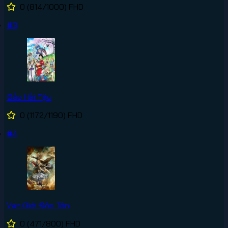
0
(814/1000)
FHD
#3
Đảo Hải Tặc
0
(1172/1190)
FHD
#4
Vạn Giới Độc Tôn
0
(471/800)
FHD