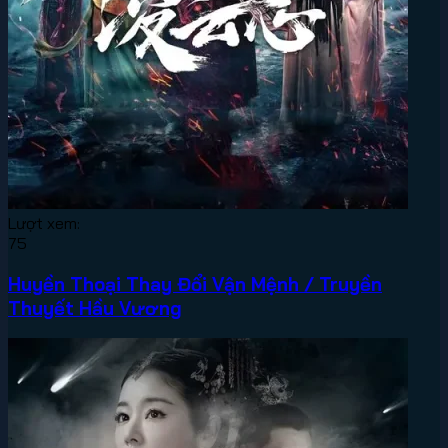
Lượt xem:
75
Huyền Thoại Thay Đổi Vận Mệnh / Truyền
Thuyết Hầu Vương