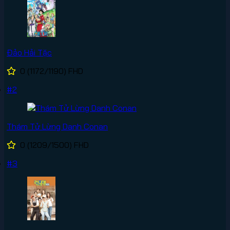
Đảo Hải Tặc
0
(1172/1190)
FHD
#2
Thám Tử Lừng Danh Conan
0
(1209/1500)
FHD
#3