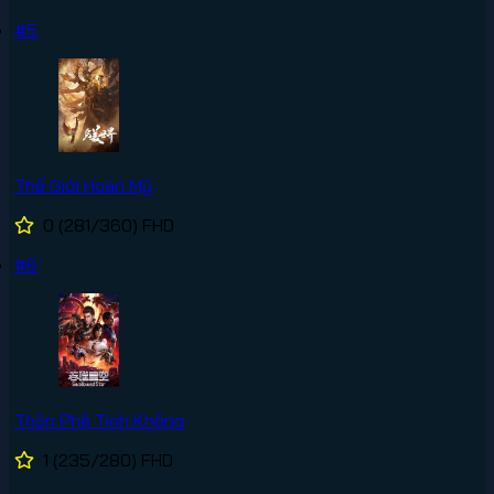
#5
Thế Giới Hoàn Mỹ
0
(281/360)
FHD
#6
Thôn Phệ Tinh Không
1
(235/280)
FHD