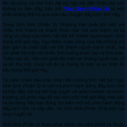
lén võ công và nhờ một đại kỳ ngộ mà dấn thân vào con
đường tu tiên đầy trắc trở.
Vĩnh Sinh (Phần 3)
là một
phần không thể bỏ qua của câu chuyện đầy kịch tính này.
Trong Vĩnh Sinh (Phần 3), Phương Hàn phải đối mặt với
nhiều thử thách và thách thức mới. Với sức mạnh và kỹ
năng võ công của mình, hắn đã trở thành người mạnh nhất
trong thế giới này. Tuy nhiên, cuộc sống của hắn không chỉ
đơn giản là chiến đấu và trở thành người mạnh nhất, mà
còn phải đối mặt với nhiều tình huống phức tạp và khó khăn.
Thêm vào đó, hắn còn phải đối mặt với những người bạn cũ
và kẻ thù mới, cùng với đó là những bí mật và sự thật ẩn
sâu trong thế giới này.
Từ cảnh chiến đấu mãn nhãn đến những tình tiết bất ngờ,
Vĩnh Sinh (Phần 3) là một bộ phim hành động đầy kịch tính
và hấp dẫn. Với sự kết hợp tuyệt vời giữa combat và world-
building, bộ phim này đã tạo nên một thế giới đầy màu sắc
và đa dạng. Nếu bạn đang tìm kiếm một bộ phim hành động
đầy kịch tính và hấp dẫn, thì Vĩnh Sinh (Phần 3) là một lựa
chọn tuyệt vời.
Vĩnh Sinh (Phần 3) được phát hành vào năm 2024 và thuộc