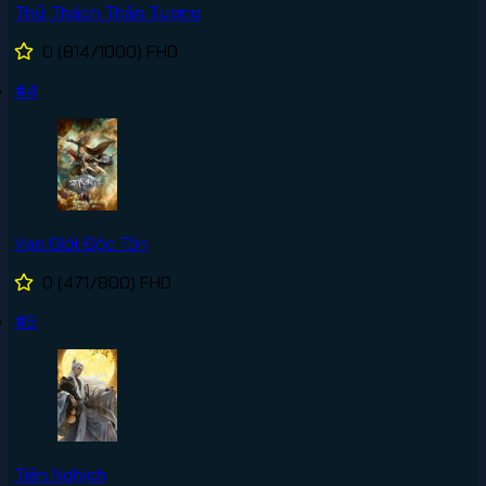
Thử Thách Thần Tượng
0
(814/1000)
FHD
#4
Vạn Giới Độc Tôn
0
(471/800)
FHD
#5
Tiên Nghịch