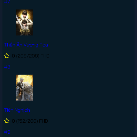
#7
Thần Ấn Vương Tọa
0
(208/208)
FHD
#8
Tiên Nghịch
0
(152/200)
FHD
#9