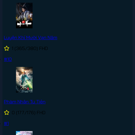
Luyện Khí Mười Vạn Năm
1
(365/380)
FHD
#10
Phàm Nhân Tu Tiên
0
(177/176)
FHD
#1