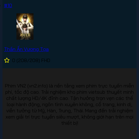
#10
Thần Ấn Vương Tọa
0
(208/208)
FHD
Phim VN2 (vn2.info) là nền tảng xem phim trực tuyến miễn
phí, tốc độ cao. Trải nghiệm kho phim vietsub thuyết minh
chất lượng HD/4K đỉnh cao. Tận hưởng trọn vẹn các thể
loại hành động, ngôn tình xuyên không, cổ trang, kinh dị,
viễn tưởng từ Mỹ, Hàn, Trung, Thái. Mang đến trải nghiệm
xem giải trí trực tuyến siêu mượt, không giới hạn trên mọi
thiết bị!