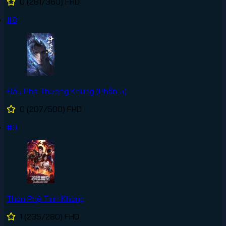
0
(281/360)
FHD
#8
Đấu Phá Thương Khung (Phần 5)
0
(207/500)
FHD
#9
Thôn Phệ Tinh Không
1
(235/280)
FHD