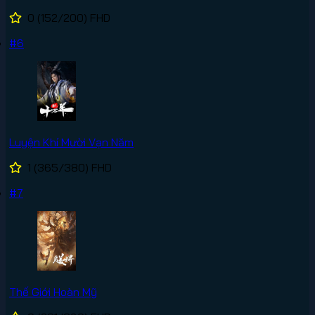
0
(152/200)
FHD
#6
Luyện Khí Mười Vạn Năm
1
(365/380)
FHD
#7
Thế Giới Hoàn Mỹ