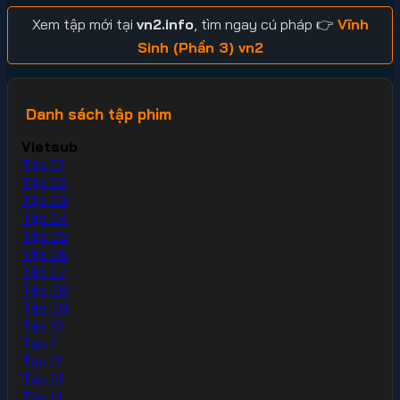
Xem tập mới tại
vn2.info
, tìm ngay cú pháp 👉
Vĩnh
Sinh (Phần 3) vn2
Danh sách tập phim
Vietsub
Tập 01
Tập 02
Tập 03
Tập 04
Tập 05
Tập 06
Tập 07
Tập 08
Tập 09
Tập 10
Tập 11
Tập 12
Tập 13
Tập 14