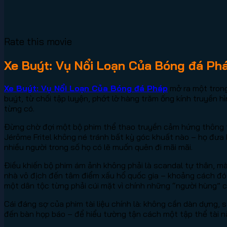
Rate this movie
Xe Buýt: Vụ Nổi Loạn Của Bóng đá Ph
Xe Buýt: Vụ Nổi Loạn Của Bóng đá Pháp
mở ra một trong
buýt, từ chối tập luyện, phớt lờ hàng trăm ống kính truyền 
từng có.
Đừng chờ đợi một bộ phim thể thao truyền cảm hứng thông th
Jérôme Fritel không né tránh bất kỳ góc khuất nào – họ đưa 
nhiều người trong số họ có lẽ muốn quên đi mãi mãi.
Điều khiến bộ phim ám ảnh không phải là scandal tự thân, m
nhà vô địch đến tâm điểm xấu hổ quốc gia – khoảng cách đó h
một dân tộc từng phải cúi mặt vì chính những “người hùng” c
Cái đáng sợ của phim tài liệu chính là: không cần dàn dựng
đến bàn họp báo – để hiểu tường tận cách một tập thể tài nă