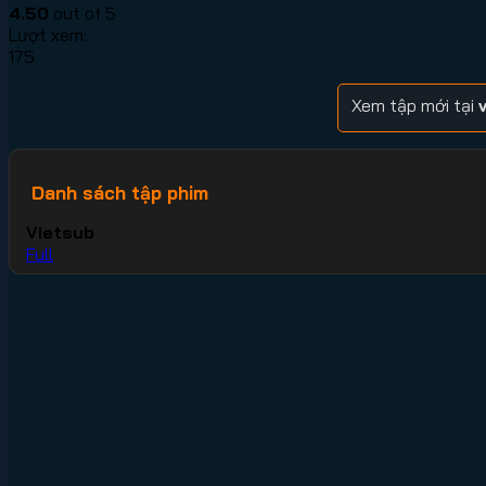
4.50
out of 5
Lượt xem:
175
Xem tập mới tại
Danh sách tập phim
Vietsub
Full