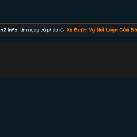
vn2.info
, tìm ngay cú pháp 👉
Xe Buýt: Vụ Nổi Loạn Của B