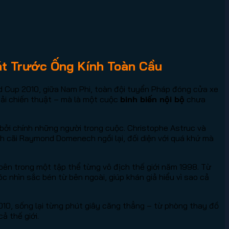
át Trước Ống Kính Toàn Cầu
d Cup 2010, giữa Nam Phi, toàn đội tuyển Pháp đóng cửa xe
hải chiến thuật – mà là một cuộc
binh biến nội bộ
chưa
bởi chính những người trong cuộc. Christophe Astruc và
nh cãi Raymond Domenech ngồi lại, đối diện với quá khứ mà
bên trong một tập thể từng vô địch thế giới năm 1998. Từ
 nhìn sắc bén từ bên ngoài, giúp khán giả hiểu vì sao cả
010, sống lại từng phút giây căng thẳng – từ phòng thay đồ
ả thế giới.