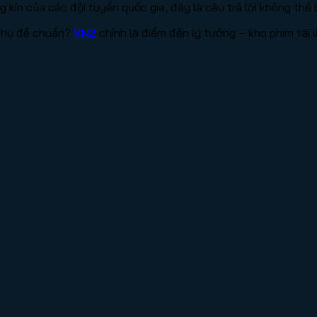
kín của các đội tuyển quốc gia, đây là câu trả lời không thể b
 phụ đề chuẩn?
VN2
chính là điểm đến lý tưởng – kho phim tài l