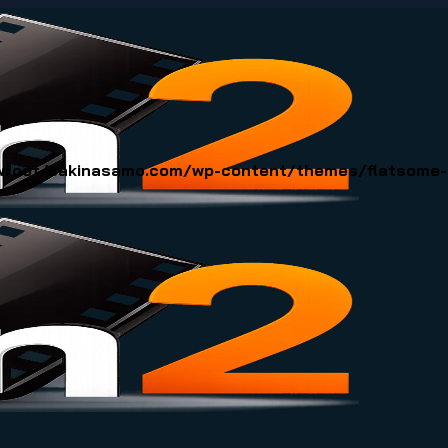
oot/sakinasamo.com/wp-content/themes/flatsome-ch