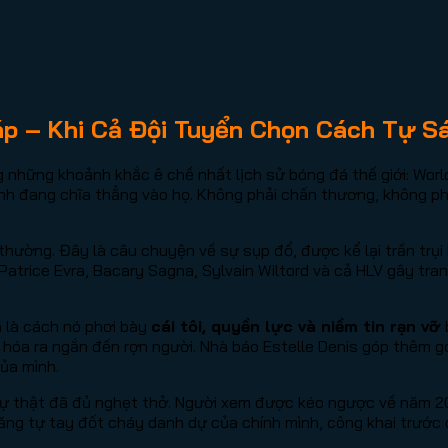
áp – Khi Cả Đội Tuyển Chọn Cách Tự S
 những khoảnh khắc ê chề nhất lịch sử bóng đá thế giới: Worl
hình đang chĩa thẳng vào họ. Không phải chấn thương, không p
ường. Đây là câu chuyện về sự sụp đổ, được kể lại trần trụi 
Patrice Evra, Bacary Sagna, Sylvain Wiltord và cả HLV gây tra
à là cách nó phơi bày
cái tôi, quyền lực và niềm tin rạn vỡ
óa ra ngắn đến rợn người. Nhà báo Estelle Denis góp thêm góc
ủa mình.
, sự thật đã đủ nghẹt thở. Người xem được kéo ngược về năm 2
ng tự tay đốt cháy danh dự của chính mình, công khai trước c