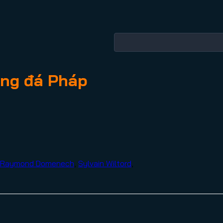
́ng đá Pháp
Raymond Domenech
,
Sylvain Wiltord
,