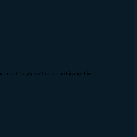
g trực tiếp gặp mặt người kia lấy một lần.