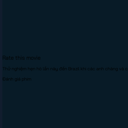
Rate this movie
Thử nghiệm hẹn hò lần này đến Brazil khi các anh chàng và c
Đánh giá phim