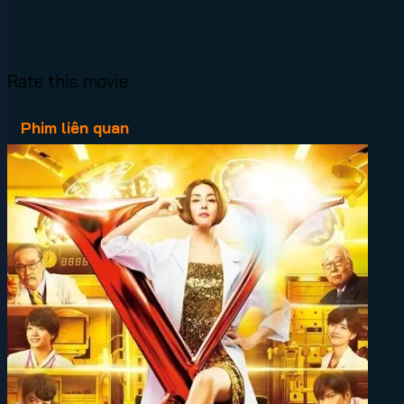
Rate this movie
Phim liên quan